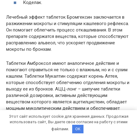
Коделак.
Лечебный эффект таблеток Бромгексин заключается в
разжижении мокроты и стимуляции кашлевого рефлекса.
Он помогает облегчить процесс откашливания. В этом
препарате содержатся вещества, которые способствуют
расправлению альвеол, что ускоряет продвижение
мокроты по бронхам.
Таблетки Амброксол имеют аналогичное действие и
помогают справиться не только с влажным, но и с сухим
кашлем. Таблетки Мукалтин содержат корень Алтея,
которые способствует облегчению отделения мокроты и
выходу ее из бронхов. АЦЦ-лонг – шипучие таблетки
различной дозировки, активным действующим
веществом которого является ацетилцистеин, обладает
мощным муколитическим действием и обеспечивает
легкое отхождение мокроты.
Этот сайт использует cookie для хранения данных. Продолжая
использовать сайт, Вы даете свое согласие на работу с этими
Такой эффект обусловлен прямым воздействием
файлами.
OK
лекарственного вещества на выделяемую бронхами