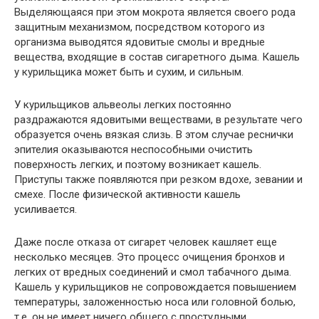
Выделяющаяся при этом мокрота является своего рода
защитным механизмом, посредством которого из
организма выводятся ядовитые смолы и вредные
вещества, входящие в состав сигаретного дыма. Кашель
у курильщика может быть и сухим, и сильным.
У курильщиков альвеолы легких постоянно
раздражаются ядовитыми веществами, в результате чего
образуется очень вязкая слизь. В этом случае реснички
эпителия оказываются неспособными очистить
поверхность легких, и поэтому возникает кашель.
Приступы также появляются при резком вдохе, зевании и
смехе. После физической активности кашель
усиливается.
Даже после отказа от сигарет человек кашляет еще
несколько месяцев. Это процесс очищения бронхов и
легких от вредных соединений и смол табачного дыма.
Кашель у курильщиков не сопровождается повышением
температуры, заложенностью носа или головной болью,
т.е. он не имеет ничего общего с простудными