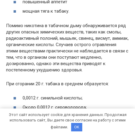
повышенный аппетит
мощная тяга к табаку.
Помимо никотина в табачном дыму обнаруживается ряд
других опасных химических веществ, таких как смолы,
радиоактивный полоний, мышьяк, свинец, висмут, аммиак,
органические кислоты. Случаев острого отравления
этими веществами практически не наблюдается в связи с
тем, что в организм они поступают медленно,
дозированно, однако эти вещества приводят к
постепенному ухудшению здоровья.
При сгорании 20 г. табака в среднем образуется:
0,0012 г. синильной кислоты;
Около 0,0012 г. сероводорода;
Этот сайт использует cookie для хранения данных. Продолжая
0,22 г. пиридиновых оснований;
использовать сайт, Вы даете свое согласие на работу с этими
0,18 г. никотина;
файлами.
OK