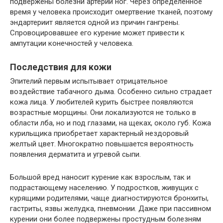
подвержены болезни артерии ног. Через определенное
время у человека происходит омертвение тканей, поэтому
эндартериит является одной из причин гангрены.
Спровоцировавшее его курение может привести к
ампутации конечностей у человека.
Последствия для кожи
Эпителий первым испытывает отрицательное
воздействие табачного дыма. Особенно сильно страдает
кожа лица. У любителей курить быстрее появляются
возрастные морщины. Они локализуются не только в
области лба, но и под глазами, на щеках, около губ. Кожа
курильщика приобретает характерный нездоровый
желтый цвет. Многократно повышается вероятность
появления дерматита и угревой сыпи.
Большой вред наносит курение как взрослым, так и
подрастающему населению. У подростков, живущих с
курящими родителями, чаще диагностируются бронхиты,
гастриты, язвы желудка, пневмонии. Даже при пассивном
курении они более подвержены простудным болезням